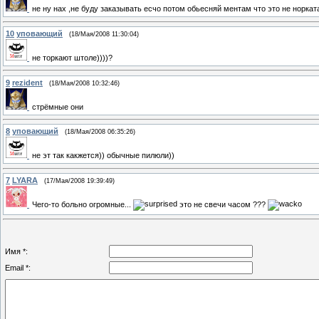
не ну нах ,не буду заказывать есчо потом обьесняй ментам что это не норкат
10
уповающий
(18/Мая/2008 11:30:04)
не торкают штоле))))?
9
rezident
(18/Мая/2008 10:32:46)
стрёмные они
8
уповающий
(18/Мая/2008 06:35:26)
не эт так какжется)) обычные пилюли))
7
LYARA
(17/Мая/2008 19:39:49)
Чего-то больно огромные...
это не свечи часом ???
Имя *:
Email *: