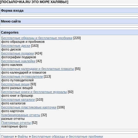
[
ПОСЫЛОЧКА.RU ЭТО МОРЕ ХАЛЯВЫ!
]
Форма входа
Меню сайта
Categories
Бесплатные образцы и бесплатные пробники
[220]
фото образцов и пробников
Бесплатные диски
[163]
фото дисков
Бесплатные подарки
[424]
фотографии подарков
Бесплатные наклейки
[42]
фото наклеек
Бесплатные календари и бесплатные плакаты
[55]
фото календарей и плакатов
Бесплатные путеводители
[113]
фото путеводителей
Бесплатные вещи
[93]
фото разных вещей
Бесплатные книги и бесплатные журналы
[92]
фото книг и брошюр
Бесплатные каталоги
[103]
фото каталогов
Бесплатные пластиковые карточки
[106]
фото карточек
Комбинированые отчеты
[32]
разные отчеты
Повторные отчеты
[52]
повторные фото
Главная
»
Файлы
»
Бесплатные образцы и бесплатные пробники