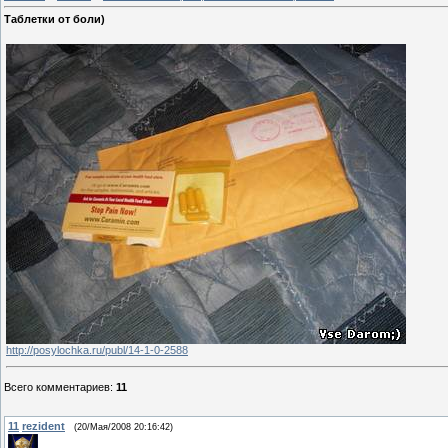
Таблетки от боли)
http://posylochka.ru/publ/14-1-0-2588
Всего комментариев
:
11
11
rezident
(20/Мая/2008 20:16:42)