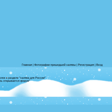
Главная
|
Фотографии пришедшей халявы
|
Регистрация
|
Вход
лок в разделе "халява для России"
овь открывается форум"