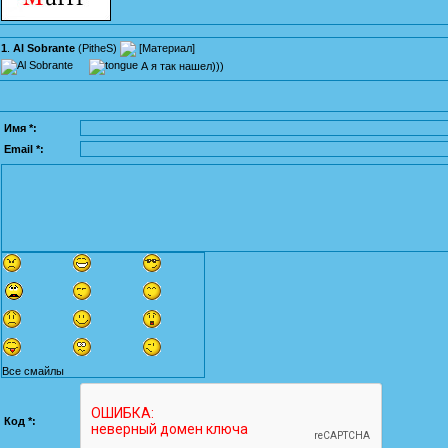
1
.
Al Sobrante
(
PitheS
)
[
Материал
]
А я так нашел)))
Имя *:
Email *:
Все смайлы
Код *: