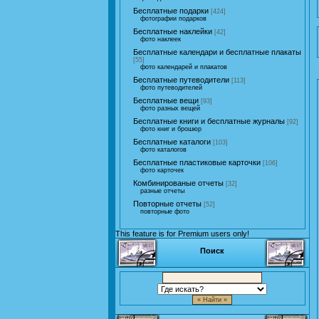
Бесплатные подарки
[424]
фотографии подарков
Бесплатные наклейки
[42]
фото наклеек
Бесплатные календари и бесплатные плакаты
[55]
фото календарей и плакатов
Бесплатные путеводители
[113]
фото путеводителей
Бесплатные вещи
[93]
фото разных вещей
Бесплатные книги и бесплатные журналы
[92]
фото книг и брошюр
Бесплатные каталоги
[103]
фото каталогов
Бесплатные пластиковые карточки
[106]
фото карточек
Комбинированые отчеты
[32]
разные отчеты
Повторные отчеты
[52]
повторные фото
This feature is for Premium users only!
Поиск