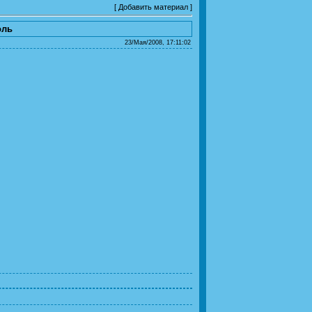
[
Добавить материал
]
оль
23/Мая/2008, 17:11:02