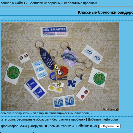
Главная
»
Файлы
»
Бесплатные образцы и бесплатные пробники
Классные брелочки бандер
[ ]
ссылка в закрытом или старым халявщическим способом))
Категория
:
Бесплатные образцы и бесплатные пробники
|
Добавил
:
nejihyuuga
Просмотров
:
2334
|
Загрузок
:
0
|
Комментарии
:
3
|
Рейтинг
:
0.0
/
0
|