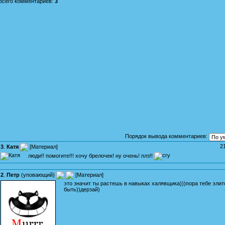
Всего комментариев
:
3
Порядок вывода комментариев:
2
3
.
Катя
[
Материал
]
люди!! помогите!!! хочу брелочек! ну очень! плз!!
2
.
Петр
(
уповающий
)
[
Материал
]
это значит ты растешь в навыках халявщика)))пора тебе элит
быть))дерзай)