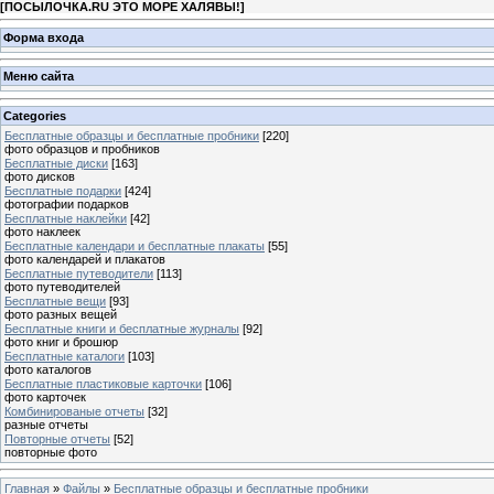
[
ПОСЫЛОЧКА.RU ЭТО МОРЕ ХАЛЯВЫ!
]
Форма входа
Меню сайта
Categories
Бесплатные образцы и бесплатные пробники
[220]
фото образцов и пробников
Бесплатные диски
[163]
фото дисков
Бесплатные подарки
[424]
фотографии подарков
Бесплатные наклейки
[42]
фото наклеек
Бесплатные календари и бесплатные плакаты
[55]
фото календарей и плакатов
Бесплатные путеводители
[113]
фото путеводителей
Бесплатные вещи
[93]
фото разных вещей
Бесплатные книги и бесплатные журналы
[92]
фото книг и брошюр
Бесплатные каталоги
[103]
фото каталогов
Бесплатные пластиковые карточки
[106]
фото карточек
Комбинированые отчеты
[32]
разные отчеты
Повторные отчеты
[52]
повторные фото
Главная
»
Файлы
»
Бесплатные образцы и бесплатные пробники