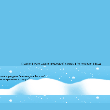
Главная
|
Фотографии пришедшей халявы
|
Регистрация
|
Вход
лок в разделе "халява для России"
овь открывается форум"