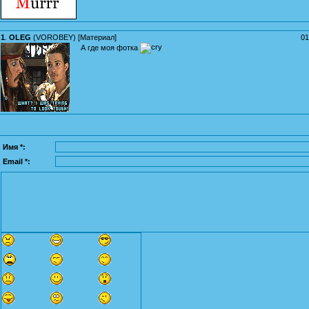
1
.
OLEG
(
VOROBEY
) [
Материал
]
01
А где моя фотка
Имя *:
Email *: