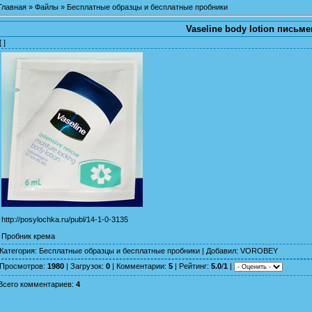
Главная
»
Файлы
»
Бесплатные образцы и бесплатные пробники
Vaseline body lotion письм
[ ]
http://posylochka.ru/publ/14-1-0-3135
Пробник крема
Категория
:
Бесплатные образцы и бесплатные пробники
|
Добавил
:
VOROBEY
Просмотров
:
1980
|
Загрузок
:
0
|
Комментарии
:
5
|
Рейтинг
:
5.0
/
1
|
Всего комментариев
:
4