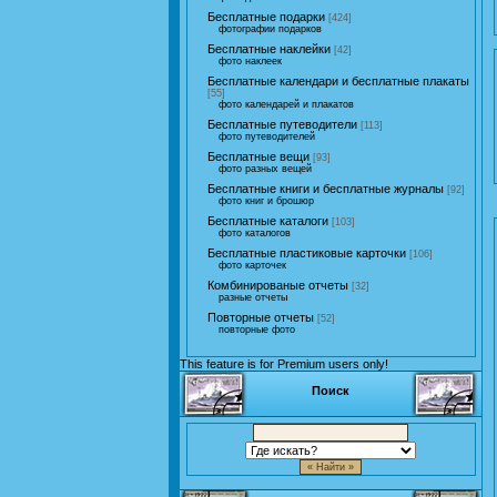
Бесплатные подарки
[424]
фотографии подарков
Бесплатные наклейки
[42]
фото наклеек
Бесплатные календари и бесплатные плакаты
[55]
фото календарей и плакатов
Бесплатные путеводители
[113]
фото путеводителей
Бесплатные вещи
[93]
фото разных вещей
Бесплатные книги и бесплатные журналы
[92]
фото книг и брошюр
Бесплатные каталоги
[103]
фото каталогов
Бесплатные пластиковые карточки
[106]
фото карточек
Комбинированые отчеты
[32]
разные отчеты
Повторные отчеты
[52]
повторные фото
This feature is for Premium users only!
Поиск