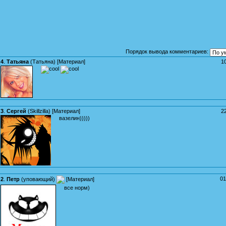
Порядок вывода комментариев:
4
.
Татьяна
(
Татьяна
) [
Материал
]
1
3
.
Сергей
(
Skillzilla
) [
Материал
]
2
вазелин)))))
01
2
.
Петр
(
уповающий
)
[
Материал
]
все норм)