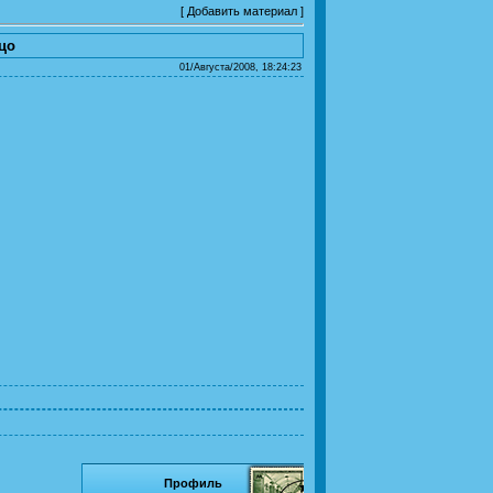
[
Добавить материал
]
ецо
01/Августа/2008, 18:24:23
Профиль