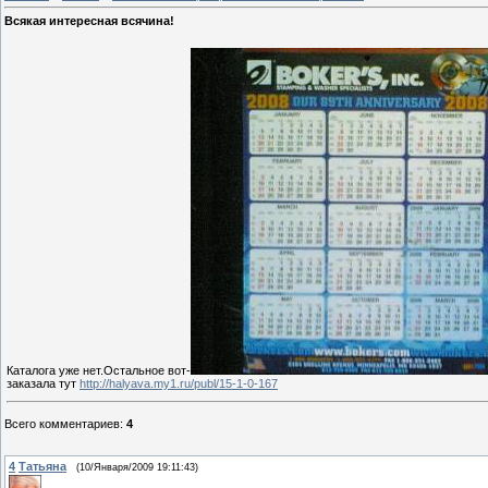
Всякая интересная всячина!
Каталога уже нет.Остальное вот-
заказала тут
http://halyava.my1.ru/publ/15-1-0-167
Всего комментариев
:
4
4
Татьяна
(10/Января/2009 19:11:43)