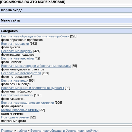
[
ПОСЫЛОЧКА.RU ЭТО МОРЕ ХАЛЯВЫ!
]
Форма входа
Меню сайта
Categories
Бесплатные образцы и бесплатные пробники
[220]
фото образцов и пробников
Бесплатные диски
[163]
фото дисков
Бесплатные подарки
[424]
фотографии подарков
Бесплатные наклейки
[42]
фото наклеек
Бесплатные календари и бесплатные плакаты
[55]
фото календарей и плакатов
Бесплатные путеводители
[113]
фото путеводителей
Бесплатные вещи
[93]
фото разных вещей
Бесплатные книги и бесплатные журналы
[92]
фото книг и брошюр
Бесплатные каталоги
[103]
фото каталогов
Бесплатные пластиковые карточки
[106]
фото карточек
Комбинированые отчеты
[32]
разные отчеты
Повторные отчеты
[52]
повторные фото
Главная
»
Файлы
»
Бесплатные образцы и бесплатные пробники