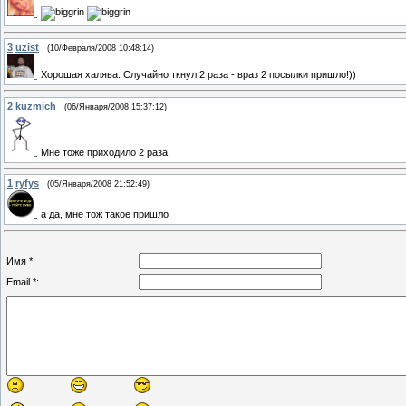
3
uzist
(10/Февраля/2008 10:48:14)
Хорошая халява. Случайно ткнул 2 раза - враз 2 посылки пришло!))
2
kuzmich
(06/Января/2008 15:37:12)
Мне тоже приходило 2 раза!
1
ryfys
(05/Января/2008 21:52:49)
а да, мне тож такое пришло
Имя *:
Email *: