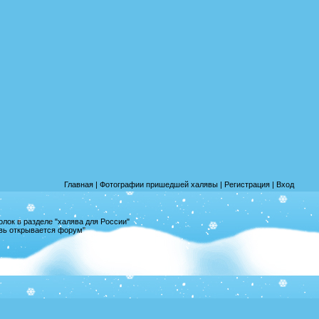
Главная
|
Фотографии пришедшей халявы
|
Регистрация
|
Вход
лок в разделе "халява для России"
овь открывается форум"