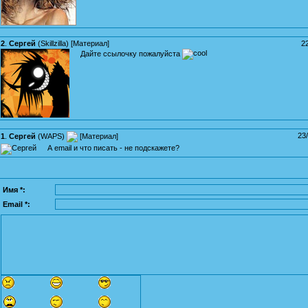
2
.
Сергей
(
Skillzilla
) [
Материал
]
2
Дайте ссылочку пожалуйста
23
1
.
Сергей
(
WAPS
)
[
Материал
]
А email и что писать - не подскажете?
Имя *:
Email *: