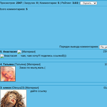
Просмотров
:
2347
|
Загрузок
:
0
|
Комментарии
:
5
|
Рейтинг
:
3.0
/
2
|
Всего комментариев
:
5
Порядок вывода комментариев:
23
5
.
Анастасия
[
Материал
]
чаю, чаю хочу!!! поделись ссылкой)))
4
.
Татьяна
(
Татьяна
) [
Материал
]
1
Заказ по мылу,жаль.(
3
.
олеся
(
Olesya23
) [
Материал
]
01
дайте ссылку