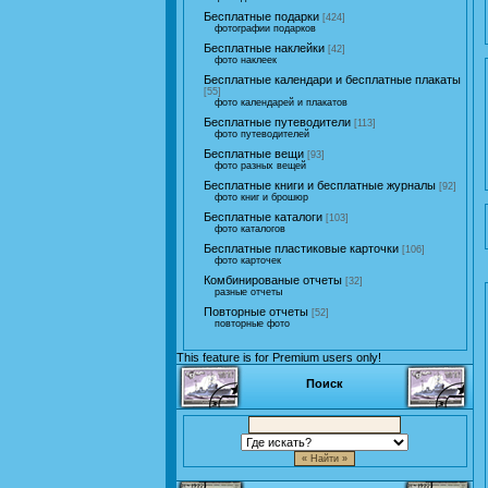
Бесплатные подарки
[424]
фотографии подарков
Бесплатные наклейки
[42]
фото наклеек
Бесплатные календари и бесплатные плакаты
[55]
фото календарей и плакатов
Бесплатные путеводители
[113]
фото путеводителей
Бесплатные вещи
[93]
фото разных вещей
Бесплатные книги и бесплатные журналы
[92]
фото книг и брошюр
Бесплатные каталоги
[103]
фото каталогов
Бесплатные пластиковые карточки
[106]
фото карточек
Комбинированые отчеты
[32]
разные отчеты
Повторные отчеты
[52]
повторные фото
This feature is for Premium users only!
Поиск