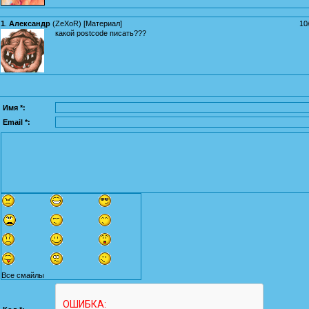
1
.
Александр
(
ZeXoR
) [
Материал
]
10
какой postcode писать???
Имя *:
Email *:
Все смайлы