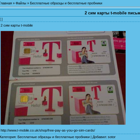
Главная
»
Файлы
»
Бесплатные образцы и бесплатные пробники
2 сим карты t-mobile пись
[ ]
2 сим карты t-mobile
http://www.t-mobile.co.uk/shop/free-pay-as-you-go-sim-cards/
Категория
:
Бесплатные образцы и бесплатные пробники
|
Добавил
:
sotor