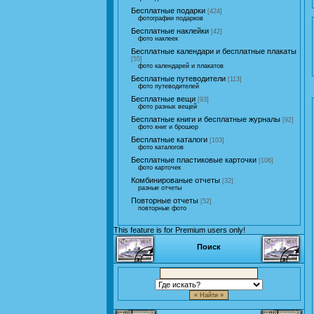
Бесплатные подарки
[424]
фотографии подарков
Бесплатные наклейки
[42]
фото наклеек
Бесплатные календари и бесплатные плакаты
[55]
фото календарей и плакатов
Бесплатные путеводители
[113]
фото путеводителей
Бесплатные вещи
[93]
фото разных вещей
Бесплатные книги и бесплатные журналы
[92]
фото книг и брошюр
Бесплатные каталоги
[103]
фото каталогов
Бесплатные пластиковые карточки
[106]
фото карточек
Комбинированые отчеты
[32]
разные отчеты
Повторные отчеты
[52]
повторные фото
This feature is for Premium users only!
Поиск