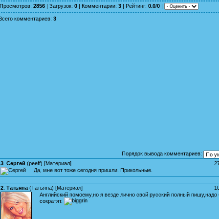
Просмотров
:
2856
|
Загрузок
:
0
|
Комментарии
:
3
|
Рейтинг
:
0.0
/
0
|
Всего комментариев
:
3
Порядок вывода комментариев:
3
.
Сергей
(
peeff
) [
Материал
]
2
Да, мне вот тоже сегодня пришли. Прикольные.
2
.
Татьяна
(
Татьяна
) [
Материал
]
1
Английский помоему,но я везде лично свой русский полный пишу,надо
сократят.