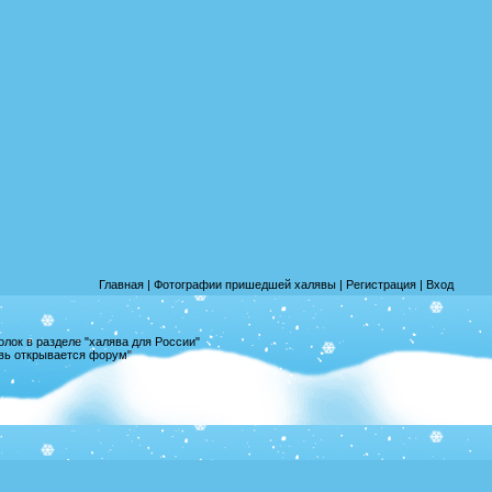
Главная
|
Фотографии пришедшей халявы
|
Регистрация
|
Вход
лок в разделе "халява для России"
овь открывается форум"