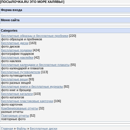
[
ПОСЫЛОЧКА.RU ЭТО МОРЕ ХАЛЯВЫ!
]
Форма входа
Меню сайта
Categories
Бесплатные образцы и бесплатные пробники
[220]
фото образцов и пробников
Бесплатные диски
[163]
фото дисков
Бесплатные подарки
[424]
фотографии подарков
Бесплатные наклейки
[42]
фото наклеек
Бесплатные календари и бесплатные плакаты
[55]
фото календарей и плакатов
Бесплатные путеводители
[113]
фото путеводителей
Бесплатные вещи
[93]
фото разных вещей
Бесплатные книги и бесплатные журналы
[92]
фото книг и брошюр
Бесплатные каталоги
[103]
фото каталогов
Бесплатные пластиковые карточки
[106]
фото карточек
Комбинированые отчеты
[32]
разные отчеты
Повторные отчеты
[52]
повторные фото
Главная
»
Файлы
»
Бесплатные диски