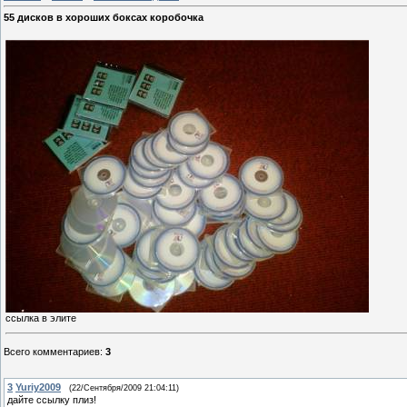
55 дисков в хороших боксах коробочка
ссылка в элите
Всего комментариев
:
3
3
Yuriy2009
(22/Сентября/2009 21:04:11)
дайте ссылку плиз!