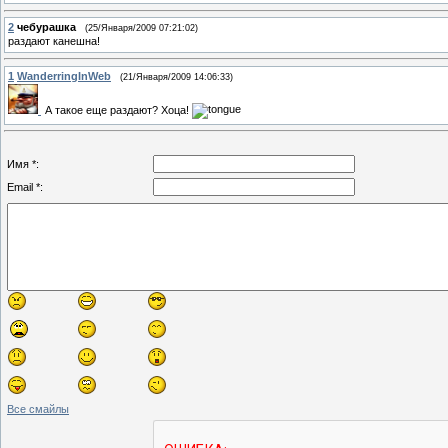
2
чебурашка
(25/Января/2009 07:21:02)
раздают канешна!
1
WanderringInWeb
(21/Января/2009 14:06:33)
А такое еще раздают? Хоца!
Имя *:
Email *:
Все смайлы