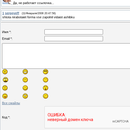
Да, не работает ссылочка...
1
sergeyeff
(11/Февраля/2008 20:47:56)
shtota nirabotaiet forma vse zapolnil vidaiot ashibku
Имя *:
Email *:
Все смайлы
Код *: