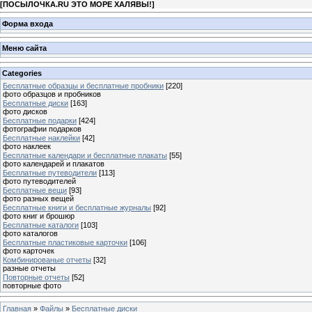
[
ПОСЫЛОЧКА.RU ЭТО МОРЕ ХАЛЯВЫ!
]
Форма входа
Меню сайта
Categories
Бесплатные образцы и бесплатные пробники
[220]
фото образцов и пробников
Бесплатные диски
[163]
фото дисков
Бесплатные подарки
[424]
фотографии подарков
Бесплатные наклейки
[42]
фото наклеек
Бесплатные календари и бесплатные плакаты
[55]
фото календарей и плакатов
Бесплатные путеводители
[113]
фото путеводителей
Бесплатные вещи
[93]
фото разных вещей
Бесплатные книги и бесплатные журналы
[92]
фото книг и брошюр
Бесплатные каталоги
[103]
фото каталогов
Бесплатные пластиковые карточки
[106]
фото карточек
Комбинированые отчеты
[32]
разные отчеты
Повторные отчеты
[52]
повторные фото
Главная
»
Файлы
»
Бесплатные диски