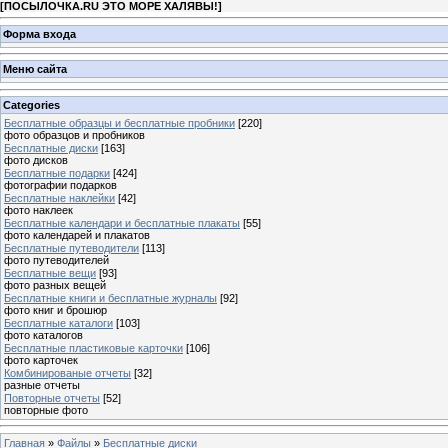
[
ПОСЫЛОЧКА.RU ЭТО МОРЕ ХАЛЯВЫ!
]
Форма входа
Меню сайта
Categories
Бесплатные образцы и бесплатные пробники
[220]
фото образцов и пробников
Бесплатные диски
[163]
фото дисков
Бесплатные подарки
[424]
фотографии подарков
Бесплатные наклейки
[42]
фото наклеек
Бесплатные календари и бесплатные плакаты
[55]
фото календарей и плакатов
Бесплатные путеводители
[113]
фото путеводителей
Бесплатные вещи
[93]
фото разных вещей
Бесплатные книги и бесплатные журналы
[92]
фото книг и брошюр
Бесплатные каталоги
[103]
фото каталогов
Бесплатные пластиковые карточки
[106]
фото карточек
Комбинированые отчеты
[32]
разные отчеты
Повторные отчеты
[52]
повторные фото
Главная
»
Файлы
»
Бесплатные диски