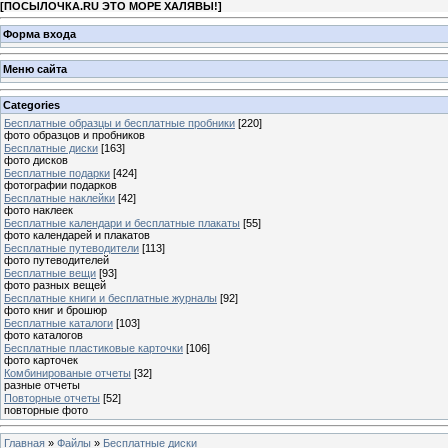
[
ПОСЫЛОЧКА.RU ЭТО МОРЕ ХАЛЯВЫ!
]
Форма входа
Меню сайта
Categories
Бесплатные образцы и бесплатные пробники
[220]
фото образцов и пробников
Бесплатные диски
[163]
фото дисков
Бесплатные подарки
[424]
фотографии подарков
Бесплатные наклейки
[42]
фото наклеек
Бесплатные календари и бесплатные плакаты
[55]
фото календарей и плакатов
Бесплатные путеводители
[113]
фото путеводителей
Бесплатные вещи
[93]
фото разных вещей
Бесплатные книги и бесплатные журналы
[92]
фото книг и брошюр
Бесплатные каталоги
[103]
фото каталогов
Бесплатные пластиковые карточки
[106]
фото карточек
Комбинированые отчеты
[32]
разные отчеты
Повторные отчеты
[52]
повторные фото
Главная
»
Файлы
»
Бесплатные диски