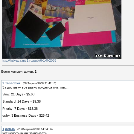
http://halyava.my1.ru/publ/6-1-0-2065
Всего комментариев
:
2
2
Tanechka
(08/Апреля/2008 21:42:10)
За доставку все равно придется платить....
Slow: 21 Days - $5.68
Standard: 14 Days - $9.38
Priority: 7 Days - $13.38
ush+: 3 Business Days - $25.42
1
den34
(23/Февраля/2008 14:34:36)
чет недогоню как заказывать