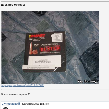
Диск про оружие)
http://posylochka.ru/publ/2-1-0-2489
Всего комментариев
:
2
2
уповающий
(28/Апреля/2008 18:57:03)