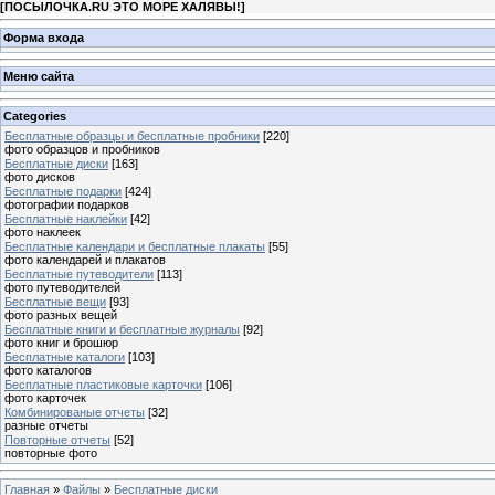
[
ПОСЫЛОЧКА.RU ЭТО МОРЕ ХАЛЯВЫ!
]
Форма входа
Меню сайта
Categories
Бесплатные образцы и бесплатные пробники
[220]
фото образцов и пробников
Бесплатные диски
[163]
фото дисков
Бесплатные подарки
[424]
фотографии подарков
Бесплатные наклейки
[42]
фото наклеек
Бесплатные календари и бесплатные плакаты
[55]
фото календарей и плакатов
Бесплатные путеводители
[113]
фото путеводителей
Бесплатные вещи
[93]
фото разных вещей
Бесплатные книги и бесплатные журналы
[92]
фото книг и брошюр
Бесплатные каталоги
[103]
фото каталогов
Бесплатные пластиковые карточки
[106]
фото карточек
Комбинированые отчеты
[32]
разные отчеты
Повторные отчеты
[52]
повторные фото
Главная
»
Файлы
»
Бесплатные диски