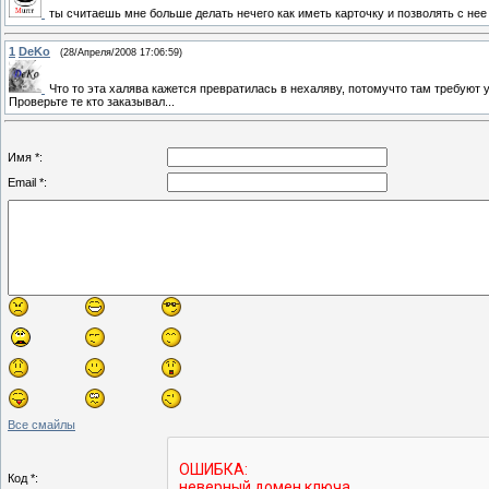
ты считаешь мне больше делать нечего как иметь карточку и позволять с не
1
DeKo
(28/Апреля/2008 17:06:59)
Что то эта халява кажется превратилась в нехаляву, потомучто там требуют ук
Проверьте те кто заказывал...
Имя *:
Email *:
Все смайлы
Код *: