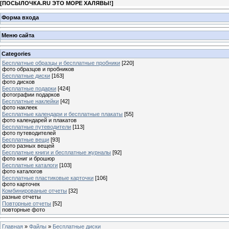
[
ПОСЫЛОЧКА.RU ЭТО МОРЕ ХАЛЯВЫ!
]
Форма входа
Меню сайта
Categories
Бесплатные образцы и бесплатные пробники
[220]
фото образцов и пробников
Бесплатные диски
[163]
фото дисков
Бесплатные подарки
[424]
фотографии подарков
Бесплатные наклейки
[42]
фото наклеек
Бесплатные календари и бесплатные плакаты
[55]
фото календарей и плакатов
Бесплатные путеводители
[113]
фото путеводителей
Бесплатные вещи
[93]
фото разных вещей
Бесплатные книги и бесплатные журналы
[92]
фото книг и брошюр
Бесплатные каталоги
[103]
фото каталогов
Бесплатные пластиковые карточки
[106]
фото карточек
Комбинированые отчеты
[32]
разные отчеты
Повторные отчеты
[52]
повторные фото
Главная
»
Файлы
»
Бесплатные диски