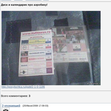
Диск и календарик про аэробику!
http://posylochka.ru/publ/2-1-0-1186
Всего комментариев
:
3
3
уповающий
(20/Июня/2008 17:09:03)