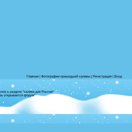
Главная
|
Фотографии пришедшей халявы
|
Регистрация
|
Вход
лок в разделе "халява для России"
овь открывается форум"