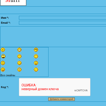
Имя *:
Email *:
Все смайлы
Код *: