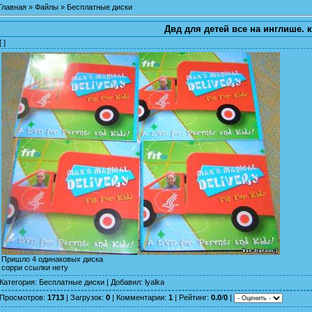
Главная
»
Файлы
»
Бесплатные диски
Двд для детей все на инглише. 
[ ]
Пришло 4 одинаковых диска
сорри ссылки нету
Категория
:
Бесплатные диски
|
Добавил
:
lyalka
Просмотров
:
1713
|
Загрузок
:
0
|
Комментарии
:
1
|
Рейтинг
:
0.0
/
0
|