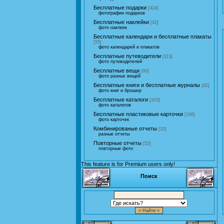
Бесплатные подарки
[424]
фотографии подарков
Бесплатные наклейки
[42]
фото наклеек
Бесплатные календари и бесплатные плакаты
[55]
фото календарей и плакатов
Бесплатные путеводители
[113]
фото путеводителей
Бесплатные вещи
[93]
фото разных вещей
Бесплатные книги и бесплатные журналы
[92]
фото книг и брошюр
Бесплатные каталоги
[103]
фото каталогов
Бесплатные пластиковые карточки
[106]
фото карточек
Комбинированые отчеты
[32]
разные отчеты
Повторные отчеты
[52]
повторные фото
This feature is for Premium users only!
Поиск