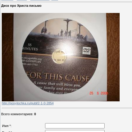
Диск про Христа письмо
http://posylochka.ru/publ/2-1-0-2854
Всего комментариев
:
0
Имя *: