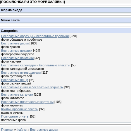
[
ПОСЫЛОЧКА.RU ЭТО МОРЕ ХАЛЯВЫ!
]
Форма входа
Меню сайта
Categories
Бесплатные образцы и бесплатные пробники
[220]
фото образцов и пробников
Бесплатные диски
[163]
фото дисков
Бесплатные подарки
[424]
фотографии подарков
Бесплатные наклейки
[42]
фото наклеек
Бесплатные календари и бесплатные плакаты
[55]
фото календарей и плакатов
Бесплатные путеводители
[113]
фото путеводителей
Бесплатные вещи
[93]
фото разных вещей
Бесплатные книги и бесплатные журналы
[92]
фото книг и брошюр
Бесплатные каталоги
[103]
фото каталогов
Бесплатные пластиковые карточки
[106]
фото карточек
Комбинированые отчеты
[32]
разные отчеты
Повторные отчеты
[52]
повторные фото
Главная
»
Файлы
»
Бесплатные диски