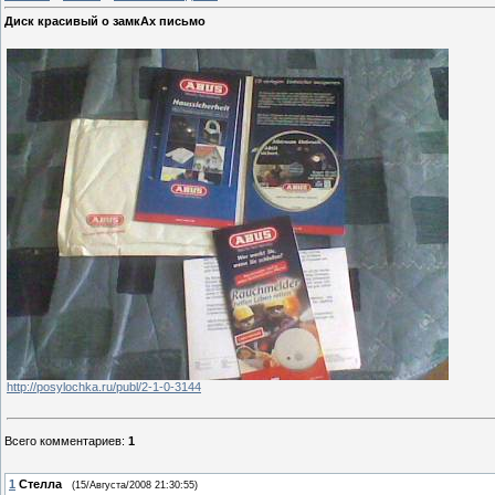
Диск красивый о замкАх письмо
http://posylochka.ru/publ/2-1-0-3144
Всего комментариев
:
1
1
Стелла
(15/Августа/2008 21:30:55)