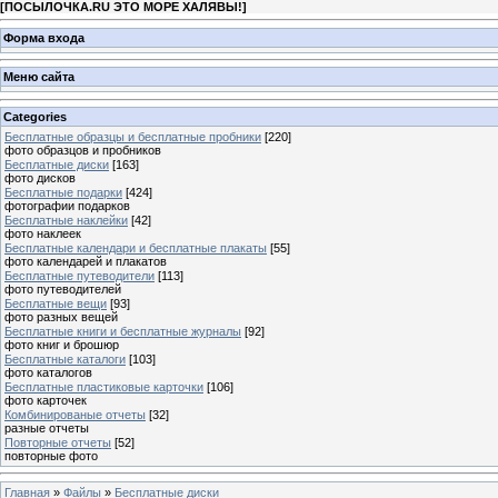
[
ПОСЫЛОЧКА.RU ЭТО МОРЕ ХАЛЯВЫ!
]
Форма входа
Меню сайта
Categories
Бесплатные образцы и бесплатные пробники
[220]
фото образцов и пробников
Бесплатные диски
[163]
фото дисков
Бесплатные подарки
[424]
фотографии подарков
Бесплатные наклейки
[42]
фото наклеек
Бесплатные календари и бесплатные плакаты
[55]
фото календарей и плакатов
Бесплатные путеводители
[113]
фото путеводителей
Бесплатные вещи
[93]
фото разных вещей
Бесплатные книги и бесплатные журналы
[92]
фото книг и брошюр
Бесплатные каталоги
[103]
фото каталогов
Бесплатные пластиковые карточки
[106]
фото карточек
Комбинированые отчеты
[32]
разные отчеты
Повторные отчеты
[52]
повторные фото
Главная
»
Файлы
»
Бесплатные диски