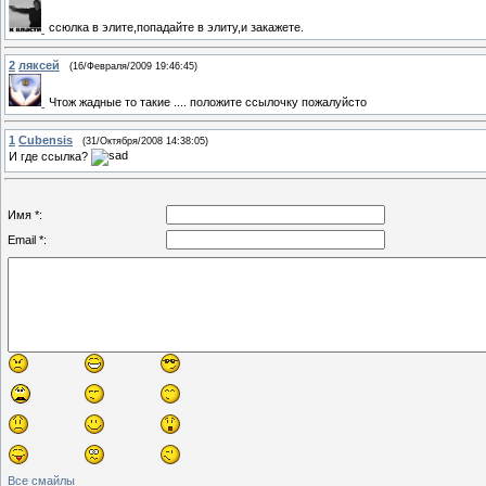
ссюлка в элите,попадайте в элиту,и закажете.
2
ляксей
(16/Февраля/2009 19:46:45)
Чтож жадные то такие .... положите ссылочку пожалуйсто
1
Cubensis
(31/Октября/2008 14:38:05)
И где ссылка?
Имя *:
Email *:
Все смайлы