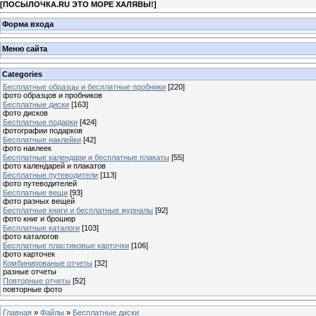
[
ПОСЫЛОЧКА.RU ЭТО МОРЕ ХАЛЯВЫ!
]
Форма входа
Меню сайта
Categories
Бесплатные образцы и бесплатные пробники
[220]
фото образцов и пробников
Бесплатные диски
[163]
фото дисков
Бесплатные подарки
[424]
фотографии подарков
Бесплатные наклейки
[42]
фото наклеек
Бесплатные календари и бесплатные плакаты
[55]
фото календарей и плакатов
Бесплатные путеводители
[113]
фото путеводителей
Бесплатные вещи
[93]
фото разных вещей
Бесплатные книги и бесплатные журналы
[92]
фото книг и брошюр
Бесплатные каталоги
[103]
фото каталогов
Бесплатные пластиковые карточки
[106]
фото карточек
Комбинированые отчеты
[32]
разные отчеты
Повторные отчеты
[52]
повторные фото
Главная
»
Файлы
»
Бесплатные диски