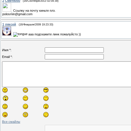
2
Смит8050
(16/Сентября/2013 02:04:39)
Ссылку на почту киньте плз.
polosmin@gmail.com
1
ляксей
(16/Февраля/2009 19:23:33)
ааа подскажите линк пожалуйсто ))
Имя *:
Email *:
Все смайлы