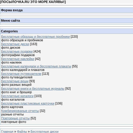
[
ПОСЫЛОЧКА.RU ЭТО МОРЕ ХАЛЯВЫ!
]
Форма входа
Меню сайта
Categories
Бесплатные образцы и бесплатные пробники
[220]
фото образцов и пробников
Бесплатные диски
[163]
фото дисков
Бесплатные подарки
[424]
фотографии подарков
Бесплатные наклейки
[42]
фото наклеек
Бесплатные календари и бесплатные плакаты
[55]
фото календарей и плакатов
Бесплатные путеводители
[113]
фото путеводителей
Бесплатные вещи
[93]
фото разных вещей
Бесплатные книги и бесплатные журналы
[92]
фото книг и брошюр
Бесплатные каталоги
[103]
фото каталогов
Бесплатные пластиковые карточки
[106]
фото карточек
Комбинированые отчеты
[32]
разные отчеты
Повторные отчеты
[52]
повторные фото
Главная
»
Файлы
»
Бесплатные диски