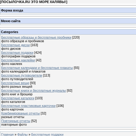
[
ПОСЫЛОЧКА.RU ЭТО МОРЕ ХАЛЯВЫ!
]
Форма входа
Меню сайта
Categories
Бесплатные образцы и бесплатные пробники
[220]
фото образцов и пробников
Бесплатные диски
[163]
фото дисков
Бесплатные подарки
[424]
фотографии подарков
Бесплатные наклейки
[42]
фото наклеек
Бесплатные календари и бесплатные плакаты
[55]
фото календарей и плакатов
Бесплатные путеводители
[113]
фото путеводителей
Бесплатные вещи
[93]
фото разных вещей
Бесплатные книги и бесплатные журналы
[92]
фото книг и брошюр
Бесплатные каталоги
[103]
фото каталогов
Бесплатные пластиковые карточки
[106]
фото карточек
Комбинированые отчеты
[32]
разные отчеты
Повторные отчеты
[52]
повторные фото
Главная
»
Файлы
»
Бесплатные подарки