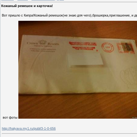
Кожаный ремешок и карточка!
Вот пришло с Кипра!Кожаный ремешок(не знаю для чего),брошюрка,приглашение, и дв
вот фоты
http://halyava.my1.ru/publ/3-1-0-656