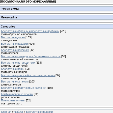
[
ПОСЫЛОЧКА.RU ЭТО МОРЕ ХАЛЯВЫ!
]
Форма входа
Меню сайта
Categories
Бесплатные образцы и бесплатные пробники
[220]
фото образцов и пробников
Бесплатные диски
[163]
фото дисков
Бесплатные подарки
[424]
фотографии подарков
Бесплатные наклейки
[42]
фото наклеек
Бесплатные календари и бесплатные плакаты
[55]
фото календарей и плакатов
Бесплатные путеводители
[113]
фото путеводителей
Бесплатные вещи
[93]
фото разных вещей
Бесплатные книги и бесплатные журналы
[92]
фото книг и брошюр
Бесплатные каталоги
[103]
фото каталогов
Бесплатные пластиковые карточки
[106]
фото карточек
Комбинированые отчеты
[32]
разные отчеты
Повторные отчеты
[52]
повторные фото
Главная
»
Файлы
»
Бесплатные подарки