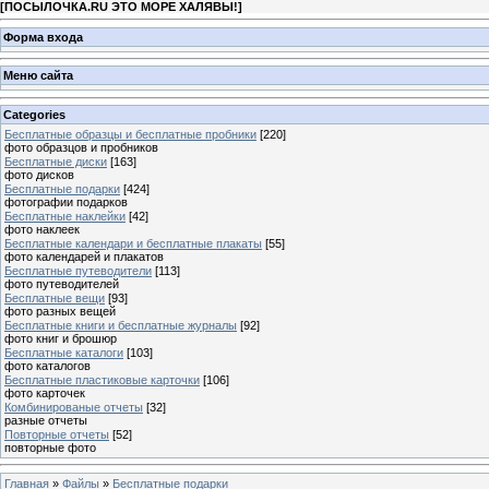
[
ПОСЫЛОЧКА.RU ЭТО МОРЕ ХАЛЯВЫ!
]
Форма входа
Меню сайта
Categories
Бесплатные образцы и бесплатные пробники
[220]
фото образцов и пробников
Бесплатные диски
[163]
фото дисков
Бесплатные подарки
[424]
фотографии подарков
Бесплатные наклейки
[42]
фото наклеек
Бесплатные календари и бесплатные плакаты
[55]
фото календарей и плакатов
Бесплатные путеводители
[113]
фото путеводителей
Бесплатные вещи
[93]
фото разных вещей
Бесплатные книги и бесплатные журналы
[92]
фото книг и брошюр
Бесплатные каталоги
[103]
фото каталогов
Бесплатные пластиковые карточки
[106]
фото карточек
Комбинированые отчеты
[32]
разные отчеты
Повторные отчеты
[52]
повторные фото
Главная
»
Файлы
»
Бесплатные подарки