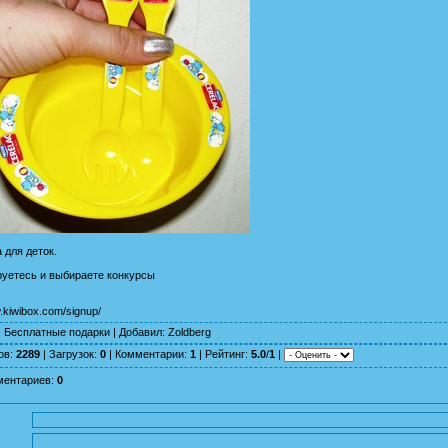
 для деток.
руетесь и выбираете конкурсы
w.kiwibox.com/signup/
:
Бесплатные подарки
|
Добавил
:
Zoldberg
ов
:
2289
|
Загрузок
:
0
|
Комментарии
:
1
|
Рейтинг
:
5.0
/
1
|
ментариев
:
0