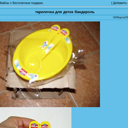
Файлы
»
Бесплатные подарки
[
Добавить
тарелочка для деток бандероль
16/Марта/20