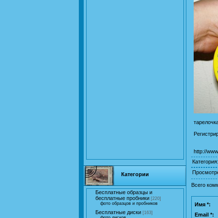
тарелочка
Регистри
http://ww
Категория
Просмотр
Категории
Всего ком
Бесплатные образцы и
бесплатные пробники
[220]
фото образцов и пробников
Имя *:
Бесплатные диски
[163]
Email *:
фото дисков