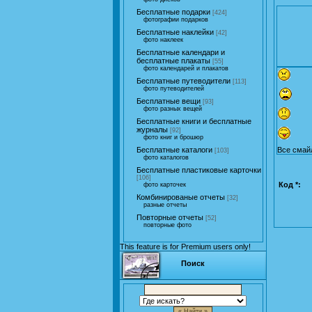
Бесплатные подарки
[424]
фотографии подарков
Бесплатные наклейки
[42]
фото наклеек
Бесплатные календари и
бесплатные плакаты
[55]
фото календарей и плакатов
Бесплатные путеводители
[113]
фото путеводителей
Бесплатные вещи
[93]
фото разных вещей
Бесплатные книги и бесплатные
журналы
[92]
фото книг и брошюр
Все смай
Бесплатные каталоги
[103]
фото каталогов
Бесплатные пластиковые карточки
[106]
Код *:
фото карточек
Комбинированые отчеты
[32]
разные отчеты
Повторные отчеты
[52]
повторные фото
This feature is for Premium users only!
Поиск