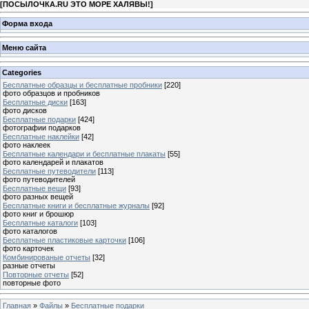
[
ПОСЫЛОЧКА.RU ЭТО МОРЕ ХАЛЯВЫ!
]
Форма входа
Меню сайта
Categories
Бесплатные образцы и бесплатные пробники
[220]
фото образцов и пробников
Бесплатные диски
[163]
фото дисков
Бесплатные подарки
[424]
фотографии подарков
Бесплатные наклейки
[42]
фото наклеек
Бесплатные календари и бесплатные плакаты
[55]
фото календарей и плакатов
Бесплатные путеводители
[113]
фото путеводителей
Бесплатные вещи
[93]
фото разных вещей
Бесплатные книги и бесплатные журналы
[92]
фото книг и брошюр
Бесплатные каталоги
[103]
фото каталогов
Бесплатные пластиковые карточки
[106]
фото карточек
Комбинированые отчеты
[32]
разные отчеты
Повторные отчеты
[52]
повторные фото
Главная
»
Файлы
»
Бесплатные подарки