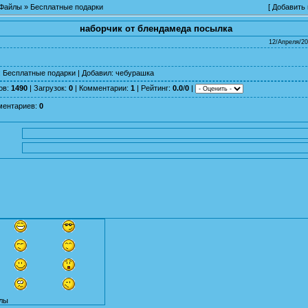
Файлы
»
Бесплатные подарки
[
Добавить
наборчик от блендамеда посылка
12/Апреля/20
:
Бесплатные подарки
|
Добавил
:
чебурашка
ов
:
1490
|
Загрузок
:
0
|
Комментарии
:
1
|
Рейтинг
:
0.0
/
0
|
ментариев
:
0
лы