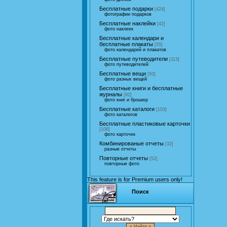
Бесплатные подарки
[424]
фотографии подарков
Бесплатные наклейки
[42]
фото наклеек
Бесплатные календари и
бесплатные плакаты
[55]
фото календарей и плакатов
Бесплатные путеводители
[113]
фото путеводителей
Бесплатные вещи
[93]
фото разных вещей
Бесплатные книги и бесплатные
журналы
[92]
фото книг и брошюр
Бесплатные каталоги
[103]
фото каталогов
Бесплатные пластиковые карточки
[106]
фото карточек
Комбинированые отчеты
[32]
разные отчеты
Повторные отчеты
[52]
повторные фото
This feature is for Premium users only!
Поиск