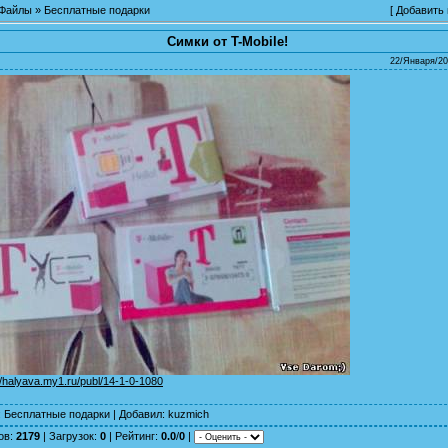
Файлы
»
Бесплатные подарки
[
Добавить
Симки от T-Mobile!
22/Января/20
//halyava.my1.ru/publ/14-1-0-1080
:
Бесплатные подарки
|
Добавил
:
kuzmich
ов
:
2179
|
Загрузок
:
0
|
Рейтинг
:
0.0
/
0
|