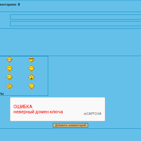
ментариев
:
0
лы