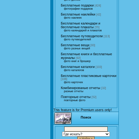
Бесплатные подарки
[424]
фотографии подарков
Бесплатные наклейки
[42]
фото наклеек
Бесплатные календари и
бесплатные плакаты
[55]
фото календарей и плакатов
Бесплатные путеводители
[113]
фото путеводителей
Бесплатные вещи
[93]
фото разных вещей
Бесплатные книги и бесплатные
журналы
[92]
фото книг и брошюр
Бесплатные каталоги
[103]
фото каталогов
Бесплатные пластиковые карточки
[106]
фото карточек
Комбинированые отчеты
[32]
разные отчеты
Повторные отчеты
[52]
повторные фото
This feature is for Premium users only!
Поиск