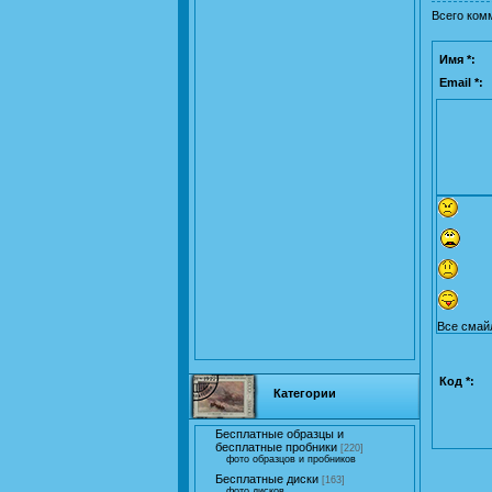
Всего ком
Имя *:
Email *:
Все смай
Код *:
Категории
Бесплатные образцы и
бесплатные пробники
[220]
фото образцов и пробников
Бесплатные диски
[163]
фото дисков