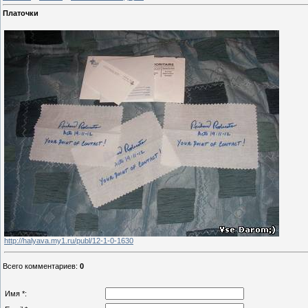
Платочки
http://halyava.my1.ru/publ/12-1-0-1630
Всего комментариев
:
0
Имя *: