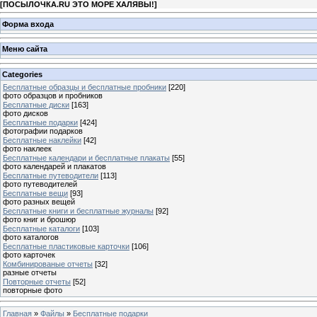
[
ПОСЫЛОЧКА.RU ЭТО МОРЕ ХАЛЯВЫ!
]
Форма входа
Меню сайта
Categories
Бесплатные образцы и бесплатные пробники
[220]
фото образцов и пробников
Бесплатные диски
[163]
фото дисков
Бесплатные подарки
[424]
фотографии подарков
Бесплатные наклейки
[42]
фото наклеек
Бесплатные календари и бесплатные плакаты
[55]
фото календарей и плакатов
Бесплатные путеводители
[113]
фото путеводителей
Бесплатные вещи
[93]
фото разных вещей
Бесплатные книги и бесплатные журналы
[92]
фото книг и брошюр
Бесплатные каталоги
[103]
фото каталогов
Бесплатные пластиковые карточки
[106]
фото карточек
Комбинированые отчеты
[32]
разные отчеты
Повторные отчеты
[52]
повторные фото
Главная
»
Файлы
»
Бесплатные подарки