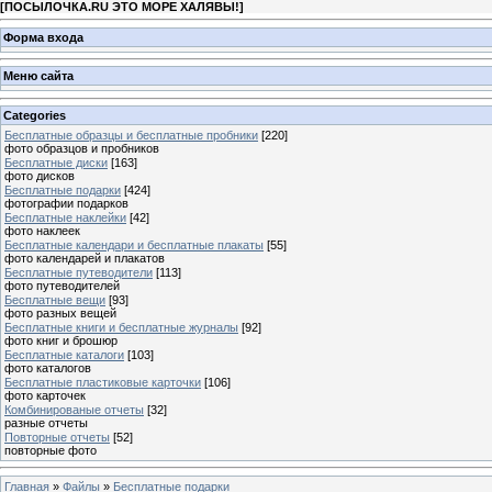
[
ПОСЫЛОЧКА.RU ЭТО МОРЕ ХАЛЯВЫ!
]
Форма входа
Меню сайта
Categories
Бесплатные образцы и бесплатные пробники
[220]
фото образцов и пробников
Бесплатные диски
[163]
фото дисков
Бесплатные подарки
[424]
фотографии подарков
Бесплатные наклейки
[42]
фото наклеек
Бесплатные календари и бесплатные плакаты
[55]
фото календарей и плакатов
Бесплатные путеводители
[113]
фото путеводителей
Бесплатные вещи
[93]
фото разных вещей
Бесплатные книги и бесплатные журналы
[92]
фото книг и брошюр
Бесплатные каталоги
[103]
фото каталогов
Бесплатные пластиковые карточки
[106]
фото карточек
Комбинированые отчеты
[32]
разные отчеты
Повторные отчеты
[52]
повторные фото
Главная
»
Файлы
»
Бесплатные подарки