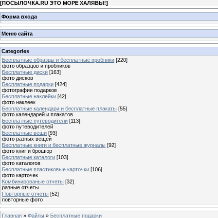
[
ПОСЫЛОЧКА.RU ЭТО МОРЕ ХАЛЯВЫ!
]
Форма входа
Меню сайта
Categories
Бесплатные образцы и бесплатные пробники
[220]
фото образцов и пробников
Бесплатные диски
[163]
фото дисков
Бесплатные подарки
[424]
фотографии подарков
Бесплатные наклейки
[42]
фото наклеек
Бесплатные календари и бесплатные плакаты
[55]
фото календарей и плакатов
Бесплатные путеводители
[113]
фото путеводителей
Бесплатные вещи
[93]
фото разных вещей
Бесплатные книги и бесплатные журналы
[92]
фото книг и брошюр
Бесплатные каталоги
[103]
фото каталогов
Бесплатные пластиковые карточки
[106]
фото карточек
Комбинированые отчеты
[32]
разные отчеты
Повторные отчеты
[52]
повторные фото
Главная
»
Файлы
»
Бесплатные подарки