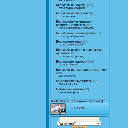
Бесплатные подарки
[424]
фотографии подарков
Бесплатные наклейки
[42]
фото наклеек
Бесплатные календари и
бесплатные плакаты
[55]
фото календарей и плакатов
Бесплатные путеводители
[113]
фото путеводителей
Бесплатные вещи
[93]
фото разных вещей
Бесплатные книги и бесплатные
журналы
[92]
фото книг и брошюр
Бесплатные каталоги
[103]
фото каталогов
Бесплатные пластиковые карточки
[106]
фото карточек
Комбинированые отчеты
[32]
разные отчеты
Повторные отчеты
[52]
повторные фото
This feature is for Premium users only!
Поиск