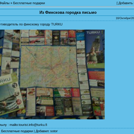
Файлы
»
Бесплатные подарки
[
Добавить
Из Финскова городка письмо
16/Октября/20
путиводитель по финскому городу TURKU
мылу :
mailto:tourist.info@turku.fi
:
Бесплатные подарки
|
Добавил
:
sotor