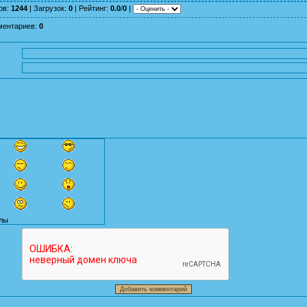
ов
:
1244
|
Загрузок
:
0
|
Рейтинг
:
0.0
/
0
|
ментариев
:
0
лы