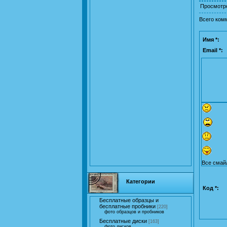
Просмотр
Всего ком
Имя *:
Email *:
Все смай
Категории
Код *:
Бесплатные образцы и
бесплатные пробники
[220]
фото образцов и пробников
Бесплатные диски
[163]
фото дисков