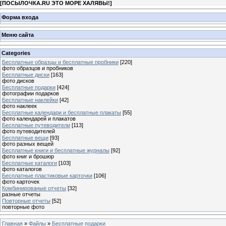
[
ПОСЫЛОЧКА.RU ЭТО МОРЕ ХАЛЯВЫ!
]
Форма входа
Меню сайта
Categories
Бесплатные образцы и бесплатные пробники
[220]
фото образцов и пробников
Бесплатные диски
[163]
фото дисков
Бесплатные подарки
[424]
фотографии подарков
Бесплатные наклейки
[42]
фото наклеек
Бесплатные календари и бесплатные плакаты
[55]
фото календарей и плакатов
Бесплатные путеводители
[113]
фото путеводителей
Бесплатные вещи
[93]
фото разных вещей
Бесплатные книги и бесплатные журналы
[92]
фото книг и брошюр
Бесплатные каталоги
[103]
фото каталогов
Бесплатные пластиковые карточки
[106]
фото карточек
Комбинированые отчеты
[32]
разные отчеты
Повторные отчеты
[52]
повторные фото
Главная
»
Файлы
»
Бесплатные подарки