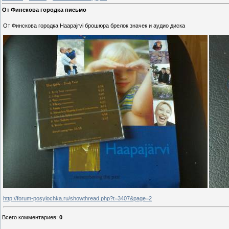
От Финскова городка письмо
От Финскова городка Haapajrvi брошюра брелок значек и аудио диска
http://forum-posylochka.ru/showthread.php?t=3407&page=2
Всего комментариев
:
0