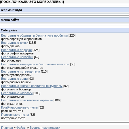
[
ПОСЫЛОЧКА.RU ЭТО МОРЕ ХАЛЯВЫ!
]
Форма входа
Меню сайта
Categories
Бесплатные образцы и бесплатные пробники
[220]
фото образцов и пробников
Бесплатные диски
[163]
фото дисков
Бесплатные подарки
[424]
фотографии подарков
Бесплатные наклейки
[42]
фото наклеек
Бесплатные календари и бесплатные плакаты
[55]
фото календарей и плакатов
Бесплатные путеводители
[113]
фото путеводителей
Бесплатные вещи
[93]
фото разных вещей
Бесплатные книги и бесплатные журналы
[92]
фото книг и брошюр
Бесплатные каталоги
[103]
фото каталогов
Бесплатные пластиковые карточки
[106]
фото карточек
Комбинированые отчеты
[32]
разные отчеты
Повторные отчеты
[52]
повторные фото
Главная
»
Файлы
»
Бесплатные подарки