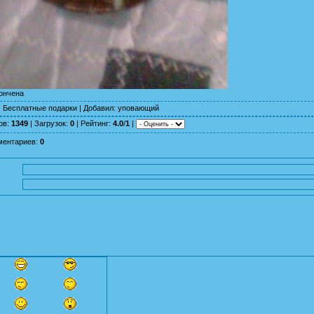
кончена
:
Бесплатные подарки
|
Добавил
:
уповающий
ов
:
1349
|
Загрузок
:
0
|
Рейтинг
:
4.0
/
1
|
ментариев
:
0