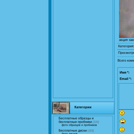
акция за
Категория
Просмотр
Всего ком
Имя *:
Email *:
Категории
Бесплатные образцы и
бесплатные пробники
[220]
фото образцов и пробников
Бесплатные диски
[163]
фото дисков