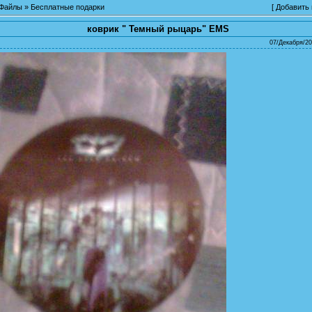
Файлы
»
Бесплатные подарки
[
Добавить
коврик " Темный рыцарь" EMS
07/Декабря/20