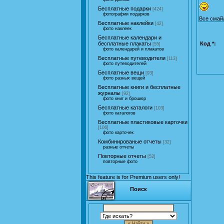
Бесплатные подарки
[424]
фотографии подарков
Все смай
Бесплатные наклейки
[42]
фото наклеек
Бесплатные календари и
Код *:
бесплатные плакаты
[55]
фото календарей и плакатов
Бесплатные путеводители
[113]
фото путеводителей
Бесплатные вещи
[93]
фото разных вещей
Бесплатные книги и бесплатные
журналы
[92]
фото книг и брошюр
Бесплатные каталоги
[103]
фото каталогов
Бесплатные пластиковые карточки
[106]
фото карточек
Комбинированые отчеты
[32]
разные отчеты
Повторные отчеты
[52]
повторные фото
This feature is for Premium users only!
Поиск