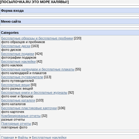
[
ПОСЫЛОЧКА.RU ЭТО МОРЕ ХАЛЯВЫ!
]
Форма входа
Меню сайта
Categories
Бесплатные образцы и бесплатные пробники
[220]
фото образцов и пробников
Бесплатные диски
[163]
фото дисков
Бесплатные подарки
[424]
фотографии подарков
Бесплатные наклейки
[42]
фото наклеек
Бесплатные календари и бесплатные плакаты
[55]
фото календарей и плакатов
Бесплатные путеводители
[113]
фото путеводителей
Бесплатные вещи
[93]
фото разных вещей
Бесплатные книги и бесплатные журналы
[92]
фото книг и брошюр
Бесплатные каталоги
[103]
фото каталогов
Бесплатные пластиковые карточки
[106]
фото карточек
Комбинированые отчеты
[32]
разные отчеты
Повторные отчеты
[52]
повторные фото
Главная
»
Файлы
»
Бесплатные наклейки