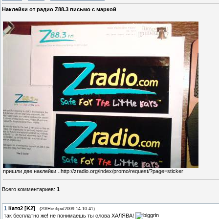
Наклейки от радио Z88.3 письмо с маркой
пришли две наклейки...http://zradio.org/index/promo/request/?page=sticker
Всего комментариев
:
1
1
Катя2 [K2]
(20/Ноября/2009 14:10:41)
так бесплатно же! не понимаешь ты слова ХАЛЯВА!