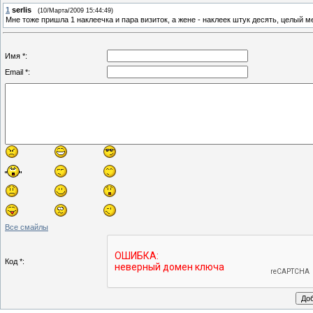
1
serlis
(10/Марта/2009 15:44:49)
Мне тоже пришла 1 наклеечка и пара визиток, а жене - наклеек штук десять, целый м
Имя *:
Email *:
Все смайлы
Код *: