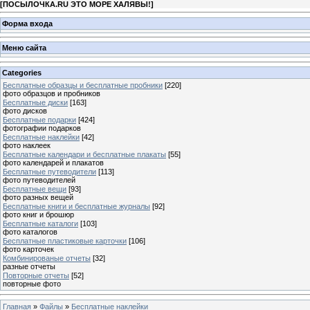
[
ПОСЫЛОЧКА.RU ЭТО МОРЕ ХАЛЯВЫ!
]
Форма входа
Меню сайта
Categories
Бесплатные образцы и бесплатные пробники
[220]
фото образцов и пробников
Бесплатные диски
[163]
фото дисков
Бесплатные подарки
[424]
фотографии подарков
Бесплатные наклейки
[42]
фото наклеек
Бесплатные календари и бесплатные плакаты
[55]
фото календарей и плакатов
Бесплатные путеводители
[113]
фото путеводителей
Бесплатные вещи
[93]
фото разных вещей
Бесплатные книги и бесплатные журналы
[92]
фото книг и брошюр
Бесплатные каталоги
[103]
фото каталогов
Бесплатные пластиковые карточки
[106]
фото карточек
Комбинированые отчеты
[32]
разные отчеты
Повторные отчеты
[52]
повторные фото
Главная
»
Файлы
»
Бесплатные наклейки