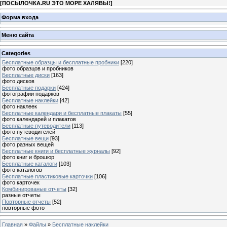
[
ПОСЫЛОЧКА.RU ЭТО МОРЕ ХАЛЯВЫ!
]
Форма входа
Меню сайта
Categories
Бесплатные образцы и бесплатные пробники
[220]
фото образцов и пробников
Бесплатные диски
[163]
фото дисков
Бесплатные подарки
[424]
фотографии подарков
Бесплатные наклейки
[42]
фото наклеек
Бесплатные календари и бесплатные плакаты
[55]
фото календарей и плакатов
Бесплатные путеводители
[113]
фото путеводителей
Бесплатные вещи
[93]
фото разных вещей
Бесплатные книги и бесплатные журналы
[92]
фото книг и брошюр
Бесплатные каталоги
[103]
фото каталогов
Бесплатные пластиковые карточки
[106]
фото карточек
Комбинированые отчеты
[32]
разные отчеты
Повторные отчеты
[52]
повторные фото
Главная
»
Файлы
»
Бесплатные наклейки