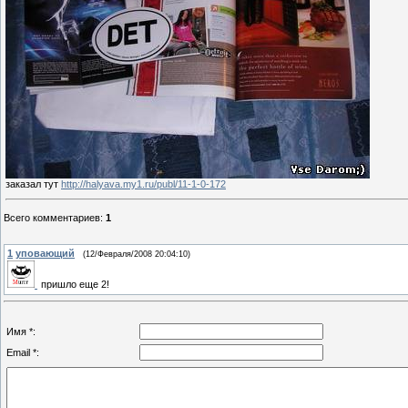
заказал тут
http://halyava.my1.ru/publ/11-1-0-172
Всего комментариев
:
1
1
уповающий
(12/Февраля/2008 20:04:10)
пришло еще 2!
Имя *:
Email *: