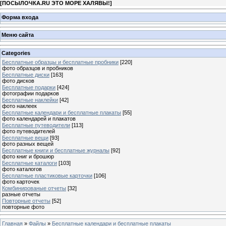
[
ПОСЫЛОЧКА.RU ЭТО МОРЕ ХАЛЯВЫ!
]
Форма входа
Меню сайта
Categories
Бесплатные образцы и бесплатные пробники
[220]
фото образцов и пробников
Бесплатные диски
[163]
фото дисков
Бесплатные подарки
[424]
фотографии подарков
Бесплатные наклейки
[42]
фото наклеек
Бесплатные календари и бесплатные плакаты
[55]
фото календарей и плакатов
Бесплатные путеводители
[113]
фото путеводителей
Бесплатные вещи
[93]
фото разных вещей
Бесплатные книги и бесплатные журналы
[92]
фото книг и брошюр
Бесплатные каталоги
[103]
фото каталогов
Бесплатные пластиковые карточки
[106]
фото карточек
Комбинированые отчеты
[32]
разные отчеты
Повторные отчеты
[52]
повторные фото
Главная
»
Файлы
»
Бесплатные календари и бесплатные плакаты