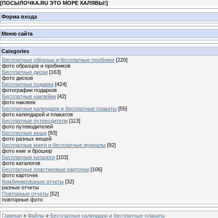
[
ПОСЫЛОЧКА.RU ЭТО МОРЕ ХАЛЯВЫ!
]
Форма входа
Меню сайта
Categories
Бесплатные образцы и бесплатные пробники
[220]
фото образцов и пробников
Бесплатные диски
[163]
фото дисков
Бесплатные подарки
[424]
фотографии подарков
Бесплатные наклейки
[42]
фото наклеек
Бесплатные календари и бесплатные плакаты
[55]
фото календарей и плакатов
Бесплатные путеводители
[113]
фото путеводителей
Бесплатные вещи
[93]
фото разных вещей
Бесплатные книги и бесплатные журналы
[92]
фото книг и брошюр
Бесплатные каталоги
[103]
фото каталогов
Бесплатные пластиковые карточки
[106]
фото карточек
Комбинированые отчеты
[32]
разные отчеты
Повторные отчеты
[52]
повторные фото
Главная
»
Файлы
»
Бесплатные календари и бесплатные плакаты