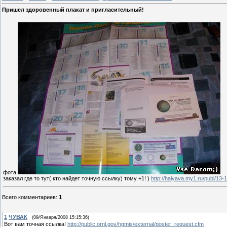
Пришел здоровенный плакат и пригласительный!
фота
заказал где то тут( кто найдет точную ссылку) тому +1! )
http://halyava.my1.ru/publ/13-
Всего комментариев
:
1
1
ЧУВАК
(09/Января/2008 15:15:36)
Вот вам точная ссылка!
http://public.ornl.gov/hgmis/external/poster_request.cfm