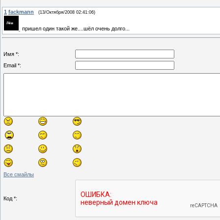
1
fackmann
(13/Октября/2008 02:41:06)
пришел один такой же....шёл очень долго...
Имя *:
Email *:
Все смайлы
Код *: