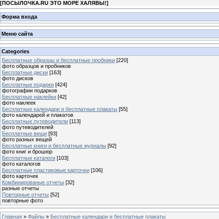
[
ПОСЫЛОЧКА.RU ЭТО МОРЕ ХАЛЯВЫ!
]
Форма входа
Меню сайта
Categories
Бесплатные образцы и бесплатные пробники
[220]
фото образцов и пробников
Бесплатные диски
[163]
фото дисков
Бесплатные подарки
[424]
фотографии подарков
Бесплатные наклейки
[42]
фото наклеек
Бесплатные календари и бесплатные плакаты
[55]
фото календарей и плакатов
Бесплатные путеводители
[113]
фото путеводителей
Бесплатные вещи
[93]
фото разных вещей
Бесплатные книги и бесплатные журналы
[92]
фото книг и брошюр
Бесплатные каталоги
[103]
фото каталогов
Бесплатные пластиковые карточки
[106]
фото карточек
Комбинированые отчеты
[32]
разные отчеты
Повторные отчеты
[52]
повторные фото
Главная
»
Файлы
»
Бесплатные календари и бесплатные плакаты