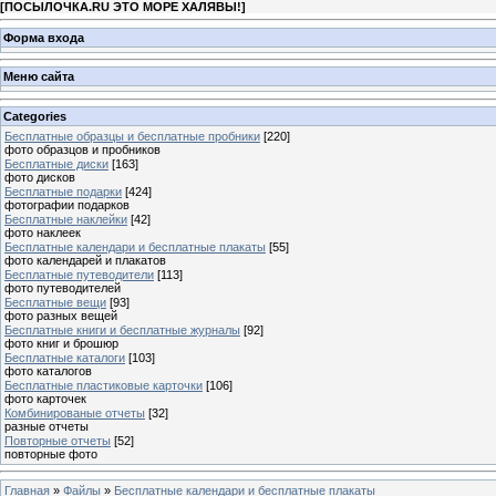
[
ПОСЫЛОЧКА.RU ЭТО МОРЕ ХАЛЯВЫ!
]
Форма входа
Меню сайта
Categories
Бесплатные образцы и бесплатные пробники
[220]
фото образцов и пробников
Бесплатные диски
[163]
фото дисков
Бесплатные подарки
[424]
фотографии подарков
Бесплатные наклейки
[42]
фото наклеек
Бесплатные календари и бесплатные плакаты
[55]
фото календарей и плакатов
Бесплатные путеводители
[113]
фото путеводителей
Бесплатные вещи
[93]
фото разных вещей
Бесплатные книги и бесплатные журналы
[92]
фото книг и брошюр
Бесплатные каталоги
[103]
фото каталогов
Бесплатные пластиковые карточки
[106]
фото карточек
Комбинированые отчеты
[32]
разные отчеты
Повторные отчеты
[52]
повторные фото
Главная
»
Файлы
»
Бесплатные календари и бесплатные плакаты