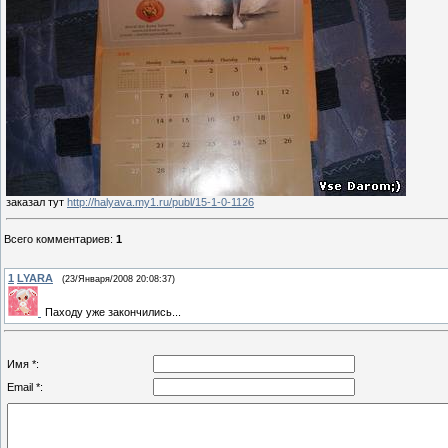
заказал тут
http://halyava.my1.ru/publ/15-1-0-1126
Всего комментариев
:
1
1
LYARA
(23/Января/2008 20:08:37)
Паходу уже закончились...
Имя *:
Email *: