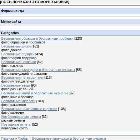
[
ПОСЫЛОЧКА.RU ЭТО МОРЕ ХАЛЯВЫ!
]
Форма входа
Меню сайта
Categories
Бесплатные образцы и бесплатные пробники
[220]
фото образцов и пробников
Бесплатные диски
[163]
фото дисков
Бесплатные подарки
[424]
фотографии подарков
Бесплатные наклейки
[42]
фото наклеек
Бесплатные календари и бесплатные плакаты
[55]
фото календарей и плакатов
Бесплатные путеводители
[113]
фото путеводителей
Бесплатные вещи
[93]
фото разных вещей
Бесплатные книги и бесплатные журналы
[92]
фото книг и брошюр
Бесплатные каталоги
[103]
фото каталогов
Бесплатные пластиковые карточки
[106]
фото карточек
Комбинированые отчеты
[32]
разные отчеты
Повторные отчеты
[52]
повторные фото
Главная
»
Файлы
»
Бесплатные календари и бесплатные плакаты