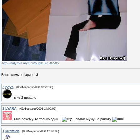
http://halyava.my1.ru/publ/13-1-0-505
Всего комментариев
:
3
3
ryfys
(05/Февраля/2008 18:26:36)
мне 2 пришло
2
LYARA
(05/Февраля/2008 14:09:05)
Мне почему-то только один...
...отдам мужу на работу
1
kuzmich
(05/Февраля/2008 12:40:05)