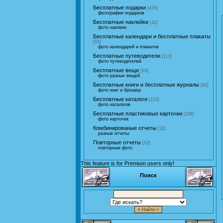
Бесплатные подарки
[424]
фотографии подарков
Бесплатные наклейки
[42]
фото наклеек
Бесплатные календари и бесплатные плакаты
[55]
фото календарей и плакатов
Бесплатные путеводители
[113]
фото путеводителей
Бесплатные вещи
[93]
фото разных вещей
Бесплатные книги и бесплатные журналы
[92]
фото книг и брошюр
Бесплатные каталоги
[103]
фото каталогов
Бесплатные пластиковые карточки
[106]
фото карточек
Комбинированые отчеты
[32]
разные отчеты
Повторные отчеты
[52]
повторные фото
This feature is for Premium users only!
Поиск