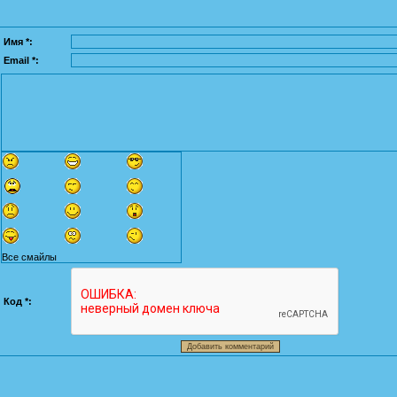
Имя *:
Email *:
Все смайлы
Код *: