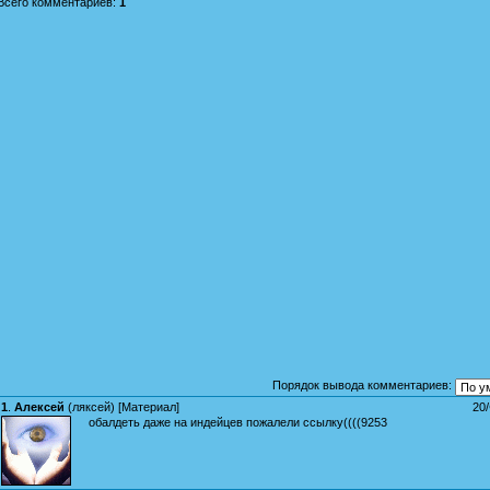
Всего комментариев
:
1
Порядок вывода комментариев:
1
.
Алексей
(
ляксей
) [
Материал
]
20
обалдеть даже на индейцев пожалели ссылку((((9253