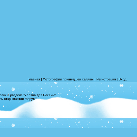
Главная
|
Фотографии пришедшей халявы
|
Регистрация
|
Вход
лок в разделе "халява для России"
овь открывается форум"