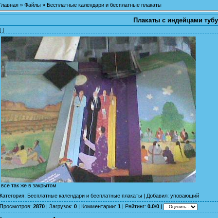
Главная
»
Файлы
»
Бесплатные календари и бесплатные плакаты
Плакаты с индейцами тубу
[ ]
все так же в закрытом
Категория
:
Бесплатные календари и бесплатные плакаты
|
Добавил
:
уповающий
Просмотров
:
2870
|
Загрузок
:
0
|
Комментарии
:
1
|
Рейтинг
:
0.0
/
0
|