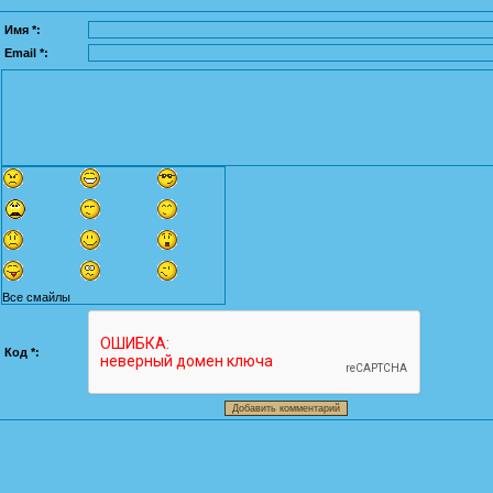
Имя *:
Email *:
Все смайлы
Код *: