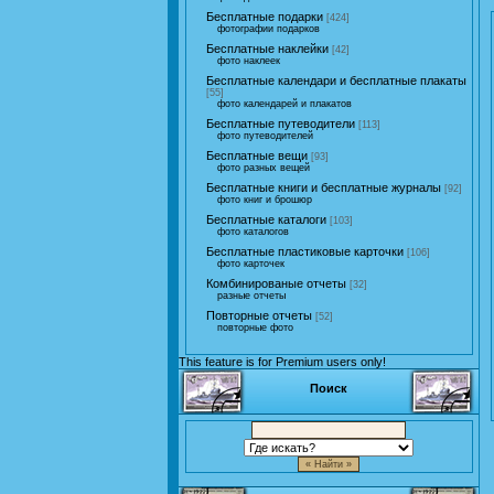
Бесплатные подарки
[424]
фотографии подарков
Бесплатные наклейки
[42]
фото наклеек
Бесплатные календари и бесплатные плакаты
[55]
фото календарей и плакатов
Бесплатные путеводители
[113]
фото путеводителей
Бесплатные вещи
[93]
фото разных вещей
Бесплатные книги и бесплатные журналы
[92]
фото книг и брошюр
Бесплатные каталоги
[103]
фото каталогов
Бесплатные пластиковые карточки
[106]
фото карточек
Комбинированые отчеты
[32]
разные отчеты
Повторные отчеты
[52]
повторные фото
This feature is for Premium users only!
Поиск