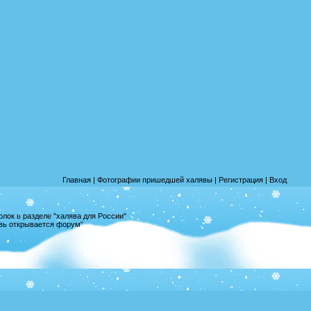
Главная
|
Фотографии пришедшей халявы
|
Регистрация
|
Вход
лок в разделе "халява для России"
овь открывается форум"