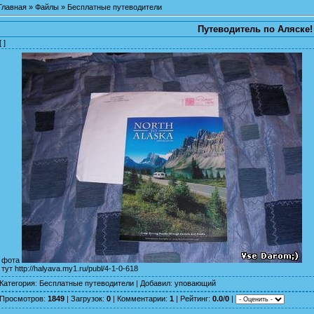
Главная
»
Файлы
»
Бесплатные путеводители
Путеводитель по Аляске!
[ ]
фота
тут
http://halyava.my1.ru/publ/4-1-0-618
Категория
:
Бесплатные путеводители
|
Добавил
:
уповающий
Просмотров
:
1849
|
Загрузок
:
0
|
Комментарии
:
1
|
Рейтинг
:
0.0
/
0
|