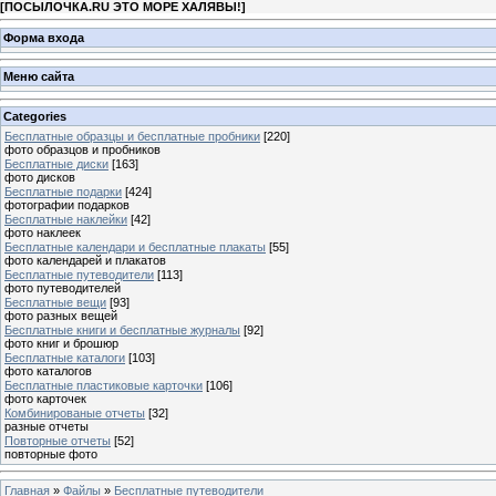
[
ПОСЫЛОЧКА.RU ЭТО МОРЕ ХАЛЯВЫ!
]
Форма входа
Меню сайта
Categories
Бесплатные образцы и бесплатные пробники
[220]
фото образцов и пробников
Бесплатные диски
[163]
фото дисков
Бесплатные подарки
[424]
фотографии подарков
Бесплатные наклейки
[42]
фото наклеек
Бесплатные календари и бесплатные плакаты
[55]
фото календарей и плакатов
Бесплатные путеводители
[113]
фото путеводителей
Бесплатные вещи
[93]
фото разных вещей
Бесплатные книги и бесплатные журналы
[92]
фото книг и брошюр
Бесплатные каталоги
[103]
фото каталогов
Бесплатные пластиковые карточки
[106]
фото карточек
Комбинированые отчеты
[32]
разные отчеты
Повторные отчеты
[52]
повторные фото
Главная
»
Файлы
»
Бесплатные путеводители