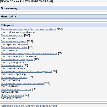
[
ПОСЫЛОЧКА.RU ЭТО МОРЕ ХАЛЯВЫ!
]
Форма входа
Меню сайта
Categories
Бесплатные образцы и бесплатные пробники
[220]
фото образцов и пробников
Бесплатные диски
[163]
фото дисков
Бесплатные подарки
[424]
фотографии подарков
Бесплатные наклейки
[42]
фото наклеек
Бесплатные календари и бесплатные плакаты
[55]
фото календарей и плакатов
Бесплатные путеводители
[113]
фото путеводителей
Бесплатные вещи
[93]
фото разных вещей
Бесплатные книги и бесплатные журналы
[92]
фото книг и брошюр
Бесплатные каталоги
[103]
фото каталогов
Бесплатные пластиковые карточки
[106]
фото карточек
Комбинированые отчеты
[32]
разные отчеты
Повторные отчеты
[52]
повторные фото
Главная
»
Файлы
»
Бесплатные путеводители