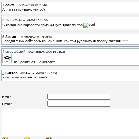
7
galex
(05/Мая/2009 00:27:49)
А что за гугл-транслейтор?
6
Slo
(26/Апреля/2009 16:11:38)
С немецкого перевести поможет гугл-транслейтор
5
Денис
(19/Апреля/2009 21:31:00)
Засада! У них сайт весь на немецком, как там русскому человеку заказать???
4
уповающий
(03/Февраля/2009 15:24:32)
не нравиться--не неволят
3
Виктор
(02/Февраля/2009 15:44:27)
ну и зачем вам такой хлам?
Имя *:
Email *: