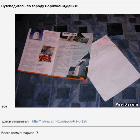
Путеводитель по городу Борнхольм,Дания!
вот
здесь заказывал
http://halyava.my1.ru/publ/4-1-0-128
Всего комментариев
:
7