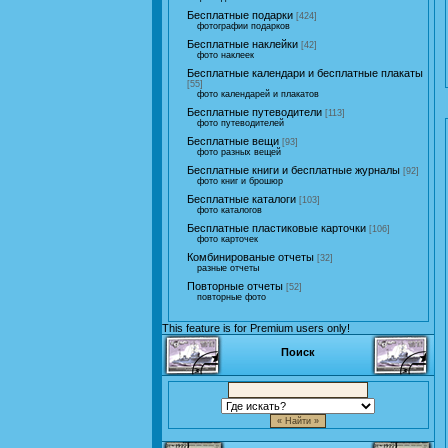
Бесплатные подарки
[424]
фотографии подарков
Бесплатные наклейки
[42]
фото наклеек
Бесплатные календари и бесплатные плакаты
[55]
фото календарей и плакатов
Бесплатные путеводители
[113]
фото путеводителей
Бесплатные вещи
[93]
фото разных вещей
Бесплатные книги и бесплатные журналы
[92]
фото книг и брошюр
Бесплатные каталоги
[103]
фото каталогов
Бесплатные пластиковые карточки
[106]
фото карточек
Комбинированые отчеты
[32]
разные отчеты
Повторные отчеты
[52]
повторные фото
This feature is for Premium users only!
Поиск