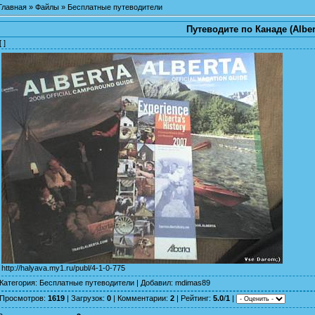
Главная
»
Файлы
»
Бесплатные путеводители
Путеводите по Канаде (Alber
[ ]
http://halyava.my1.ru/publ/4-1-0-775
Категория
:
Бесплатные путеводители
|
Добавил
:
mdimas89
Просмотров
:
1619
|
Загрузок
:
0
|
Комментарии
:
2
|
Рейтинг
:
5.0
/
1
|