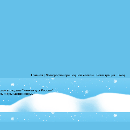
Главная
|
Фотографии пришедшей халявы
|
Регистрация
|
Вход
лок в разделе "халява для России"
овь открывается форум"