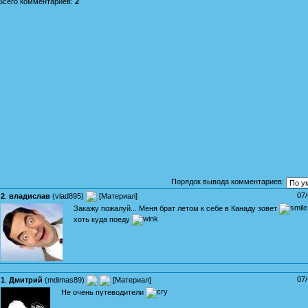
Всего комментариев
:
2
Порядок вывода комментариев:
07
2
.
владислав
(
vlad895
)
[
Материал
]
Закажу пожалуй... Меня брат летом к себе в Канаду зовет
хоть куда поеду
07
1
.
Дмитрий
(
mdimas89
)
[
Материал
]
Не очень путеводители