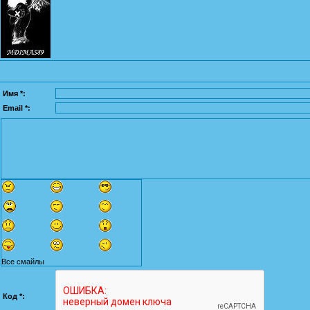
Имя *:
Email *:
Все смайлы
Код *: