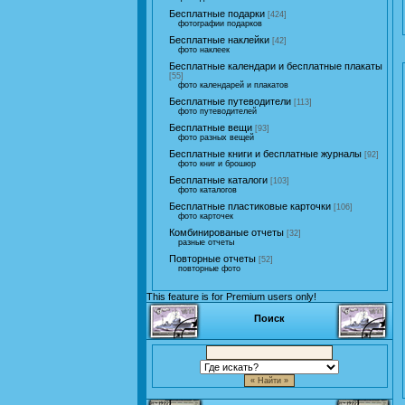
Бесплатные подарки
[424]
фотографии подарков
Бесплатные наклейки
[42]
фото наклеек
Бесплатные календари и бесплатные плакаты
[55]
фото календарей и плакатов
Бесплатные путеводители
[113]
фото путеводителей
Бесплатные вещи
[93]
фото разных вещей
Бесплатные книги и бесплатные журналы
[92]
фото книг и брошюр
Бесплатные каталоги
[103]
фото каталогов
Бесплатные пластиковые карточки
[106]
фото карточек
Комбинированые отчеты
[32]
разные отчеты
Повторные отчеты
[52]
повторные фото
This feature is for Premium users only!
Поиск