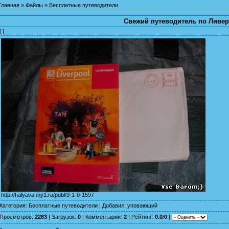
Главная
»
Файлы
»
Бесплатные путеводители
Свежий путеводитель по Ливе
[ ]
http://halyava.my1.ru/publ/9-1-0-1597
Категория
:
Бесплатные путеводители
|
Добавил
:
уповающий
Просмотров
:
2283
|
Загрузок
:
0
|
Комментарии
:
2
|
Рейтинг
:
0.0
/
0
|