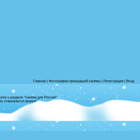
Главная
|
Фотографии пришедшей халявы
|
Регистрация
|
Вход
лок в разделе "халява для России"
овь открывается форум"