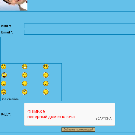
Имя *:
Email *:
Все смайлы
Код *: