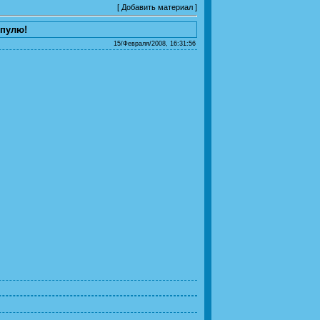
[
Добавить материал
]
рпулю!
15/Февраля/2008, 16:31:56