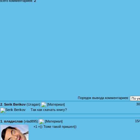
Всего комментариев
:
2
Порядок вывода комментариев:
30
2
.
Serik Berikov
(
Uragan
)
[
Материал
]
Так как скачать книгу?
15
1
.
владислав
(
vlad895
)
[
Материал
]
+1 =)) Тоже такой пришел))