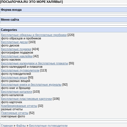
[
ПОСЫЛОЧКА.RU ЭТО МОРЕ ХАЛЯВЫ!
]
Форма входа
Меню сайта
Categories
Бесплатные образцы и бесплатные пробники
[220]
фото образцов и пробников
Бесплатные диски
[163]
фото дисков
Бесплатные подарки
[424]
фотографии подарков
Бесплатные наклейки
[42]
фото наклеек
Бесплатные календари и бесплатные плакаты
[55]
фото календарей и плакатов
Бесплатные путеводители
[113]
фото путеводителей
Бесплатные вещи
[93]
фото разных вещей
Бесплатные книги и бесплатные журналы
[92]
фото книг и брошюр
Бесплатные каталоги
[103]
фото каталогов
Бесплатные пластиковые карточки
[106]
фото карточек
Комбинированые отчеты
[32]
разные отчеты
Повторные отчеты
[52]
повторные фото
Главная
»
Файлы
»
Бесплатные путеводители