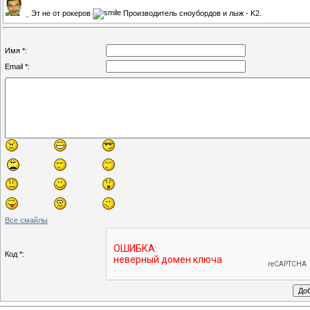
Эт не от рокеров
Производитель сноубордов и лыж - K2.
Имя *:
Email *:
Все смайлы
Код *: