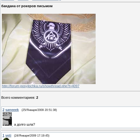
бандана от рокеров письмом
http://forum-posylochka.ru/showthread.php?t=4097
Всего комментариев
:
2
2
saneeek
(25/Января/2009 20:51:38)
а долго шла?
1
yeti
(24/Января/2009 17:19:45)