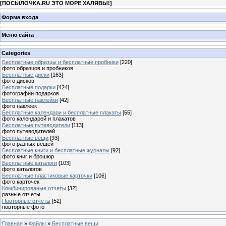
[
ПОСЫЛОЧКА.RU ЭТО МОРЕ ХАЛЯВЫ!
]
Форма входа
Меню сайта
Categories
Бесплатные образцы и бесплатные пробники
[220]
фото образцов и пробников
Бесплатные диски
[163]
фото дисков
Бесплатные подарки
[424]
фотографии подарков
Бесплатные наклейки
[42]
фото наклеек
Бесплатные календари и бесплатные плакаты
[55]
фото календарей и плакатов
Бесплатные путеводители
[113]
фото путеводителей
Бесплатные вещи
[93]
фото разных вещей
Бесплатные книги и бесплатные журналы
[92]
фото книг и брошюр
Бесплатные каталоги
[103]
фото каталогов
Бесплатные пластиковые карточки
[106]
фото карточек
Комбинированые отчеты
[32]
разные отчеты
Повторные отчеты
[52]
повторные фото
Главная
»
Файлы
»
Бесплатные вещи