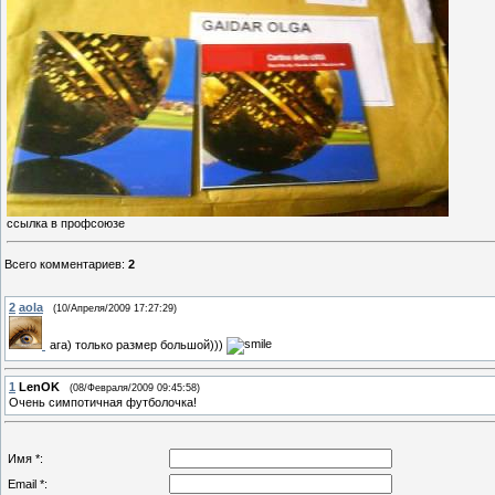
ссылка в профсоюзе
Всего комментариев
:
2
2
aola
(10/Апреля/2009 17:27:29)
ага) только размер большой)))
1
LenOK
(08/Февраля/2009 09:45:58)
Очень симпотичная футболочка!
Имя *:
Email *: