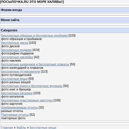
[
ПОСЫЛОЧКА.RU ЭТО МОРЕ ХАЛЯВЫ!
]
Форма входа
Меню сайта
Categories
Бесплатные образцы и бесплатные пробники
[220]
фото образцов и пробников
Бесплатные диски
[163]
фото дисков
Бесплатные подарки
[424]
фотографии подарков
Бесплатные наклейки
[42]
фото наклеек
Бесплатные календари и бесплатные плакаты
[55]
фото календарей и плакатов
Бесплатные путеводители
[113]
фото путеводителей
Бесплатные вещи
[93]
фото разных вещей
Бесплатные книги и бесплатные журналы
[92]
фото книг и брошюр
Бесплатные каталоги
[103]
фото каталогов
Бесплатные пластиковые карточки
[106]
фото карточек
Комбинированые отчеты
[32]
разные отчеты
Повторные отчеты
[52]
повторные фото
Главная
»
Файлы
»
Бесплатные вещи