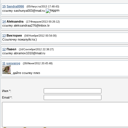
15
Sandra0066
(05/Августа/2013 17:48:43)
ссылку sashunya003@mail.ru
14
Aleksandra
(17/Февраля/2013 00:26:12)
ссылку aleksandraa276@inbox.lv
13
Виктория
(04/Ноября/2012 00:54:00)
Ссылочку пожалуйста:)
12
Павел
(14/Сентября/2012 22:38:27)
ссылку abramov1010@mail.ru
11
uasvarog
(26/Июня/2012 20:45:48)
дайте ссылку плиз
Имя *:
Email *: