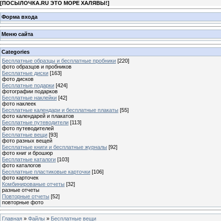
[
ПОСЫЛОЧКА.RU ЭТО МОРЕ ХАЛЯВЫ!
]
Форма входа
Меню сайта
Categories
Бесплатные образцы и бесплатные пробники
[220]
фото образцов и пробников
Бесплатные диски
[163]
фото дисков
Бесплатные подарки
[424]
фотографии подарков
Бесплатные наклейки
[42]
фото наклеек
Бесплатные календари и бесплатные плакаты
[55]
фото календарей и плакатов
Бесплатные путеводители
[113]
фото путеводителей
Бесплатные вещи
[93]
фото разных вещей
Бесплатные книги и бесплатные журналы
[92]
фото книг и брошюр
Бесплатные каталоги
[103]
фото каталогов
Бесплатные пластиковые карточки
[106]
фото карточек
Комбинированые отчеты
[32]
разные отчеты
Повторные отчеты
[52]
повторные фото
Главная
»
Файлы
»
Бесплатные вещи